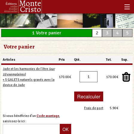
Monte
Éditions
Cristo
veiller
éveiller
émerveiller
Accueil
1
Votre panier
2
3
4
5
Notre histoire
Votre panier
Notre philosophie
Notre boutique
Articles
Prix
Qté.
Tot.
Sup.
Jade et les harmonies de l'être
(par
Les Réenchanteurs Associés
10 exemplaires)
170.00 €
170.00 €
+ 5 GALETS naturels gravés avec la
devise de Jade
Frais de port
5.90 €
Si vous bénéficiez d’un
Code avantage
,
saisissez-le ici :