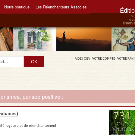
Notre boutique
Les Réenchanteurs Associés
Éditi
ve
éve
émervei
AIDE
|
CGV
|
VOTRE COMPTE
|
VOTRE PANI
horismes, pensée positive :
 volumes)
lité joyeuse et de réenchantement