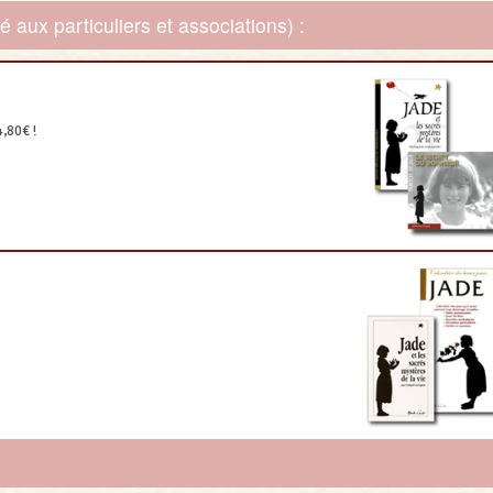
 aux particuliers et associations) :
,80€ !