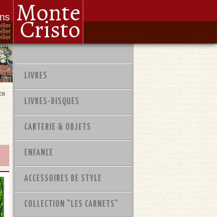
Monte
ons
Cristo
iller
iller
ller
LIVRES
ER
LIVRES-DISQUES
CARTERIE & OBJETS
ENFANCE
ACCESSOIRES DE STYLE
COLLECTION "LES CARNETS"