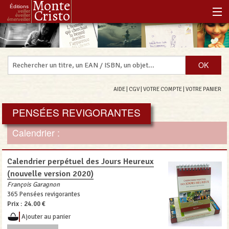
Monte
Éditions
Cristo
veiller
éveiller
émerveiller
Accueil
Notre histoire
Notre philosophie
AIDE
|
CGV
|
VOTRE COMPTE
|
VOTRE PANIER
Notre boutique
PENSÉES REVIGORANTES
Les Réenchanteurs Associés
Calendrier :
Calendrier perpétuel des Jours Heureux
(nouvelle version 2020)
François Garagnon
365 Pensées revigorantes
Prix :
24.00 €
Ajouter au panier