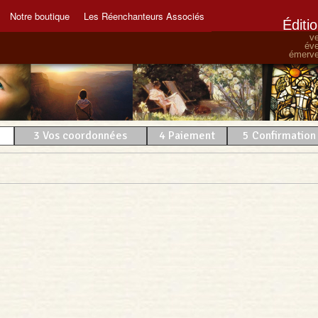
Notre boutique
Les Réenchanteurs Associés
Éditi
ve
éve
émervei
3
Vos coordonnées
4
Paiement
5
Confirmation