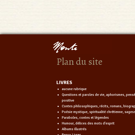
Plan du site
LIVRES
aucune rubrique
Questions et paroles de vie, aphorismes, pens
positive
Contes philosophiques, récits, romans, biogra
Poésie mystique, spiritualité chrétienne, sages
Paraboles, contes et légendes
Humour, délices des mots d'esprit
Albums illustrés
Beaux Livres