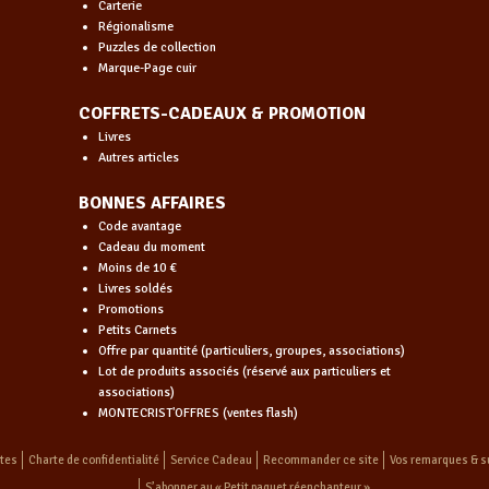
Carterie
Régionalisme
Puzzles de collection
Marque-Page cuir
COFFRETS-CADEAUX & PROMOTION
Livres
Autres articles
BONNES AFFAIRES
Code avantage
Cadeau du moment
Moins de 10 €
Livres soldés
Promotions
Petits Carnets
Offre par quantité (particuliers, groupes, associations)
Lot de produits associés (réservé aux particuliers et
associations)
MONTECRIST'OFFRES (ventes flash)
ntes
Charte de confidentialité
Service Cadeau
Recommander ce site
Vos remarques & s
S’abonner au « Petit paquet réenchanteur »