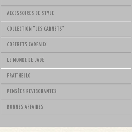
ACCESSOIRES DE STYLE
COLLECTION "LES CARNETS"
COFFRETS CADEAUX
LE MONDE DE JADE
FRAT'HELLO
PENSÉES REVIGORANTES
BONNES AFFAIRES