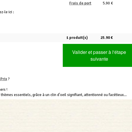
Frais de port
5.90 €
ez-le ici :
1 produit(s)
25.90 €
Valider et passer à l'étape
suivante
 Prix
?
ers !
s thèmes essentiels, grâce à un clin d'oeil signifiant, attentionné ou facétieux…