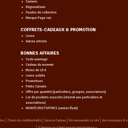
Carterie
Régionalisme
Puzzles de collection
Marque-Page cuir
COFFRETS-CADEAUX & PROMOTION
Livres
Autres articles
BONNES AFFAIRES
Code avantage
Cadeau du moment
Moins de 10 €
Livres soldés
Promotions
Petits Carnets
Offre par quantité (particuliers, groupes, associations)
Lot de produits associés (réservé aux particuliers et
associations)
MONTECRIST'OFFRES (ventes flash)
ntes
Charte de confidentialité
Service Cadeau
Recommander ce site
Vos remarques & s
S’abonner au « Petit paquet réenchanteur »