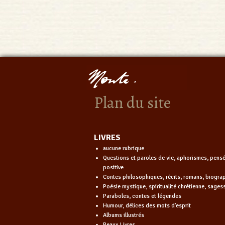
Plan du site
LIVRES
aucune rubrique
Questions et paroles de vie, aphorismes, pens
positive
Contes philosophiques, récits, romans, biogra
Poésie mystique, spiritualité chrétienne, sages
Paraboles, contes et légendes
Humour, délices des mots d'esprit
Albums illustrés
Beaux Livres