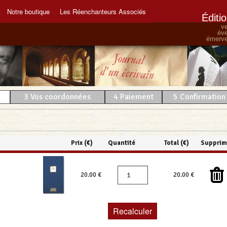
Notre boutique
Les Réenchanteurs Associés
Éditi
ve
éve
émervei
3
Vos coordonnées
4
Paiement
5
Confirmation
Prix (€)
Quantité
Total (€)
Supprim
20.00 €
20.00 €