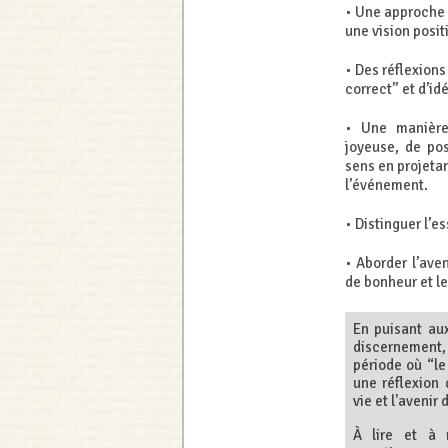
• Une approche t
une vision posit
• Des réflexion
correct” et d’id
• Une manière 
joyeuse, de pos
sens en projetan
l’événement.
• Distinguer l’e
• Aborder l’aven
de bonheur et l
En puisant au
discernement,
période où “le
une réflexion 
vie et l'avenir
À lire et à r