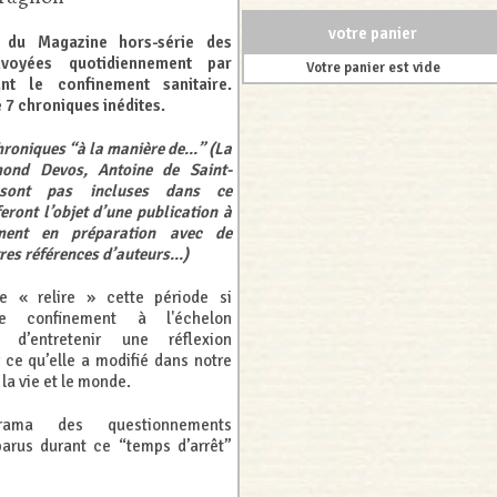
votre panier
 du Magazine hors-série des
nvoyées quotidiennement par
Votre panier est vide
ant le confinement sanitaire.
7 chroniques inédites.
chroniques “à la manière de...” (La
mond Devos, Antoine de Saint-
sont pas incluses dans ce
eront l’objet d’une publication à
ement en préparation avec de
es références d’auteurs...)
e « relire » cette période si
 de confinement à l'échelon
t d’entretenir une réflexion
 ce qu’elle a modifié dans notre
 la vie et le monde.
ama des questionnements
parus durant ce “temps d’arrêt”