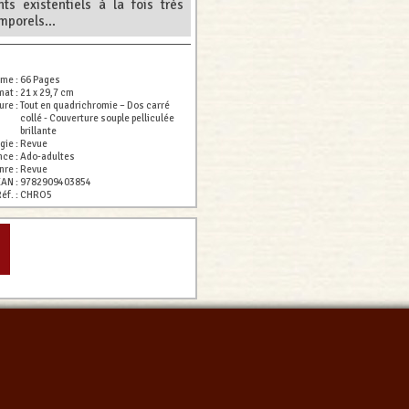
ts existentiels à la fois très
mporels...
ume :
66 Pages
mat :
21 x 29,7 cm
ure :
Tout en quadrichromie – Dos carré
collé - Couverture souple pelliculée
brillante
gie :
Revue
nce :
Ado-adultes
nre :
Revue
EAN :
9782909403854
éf. :
CHRO5