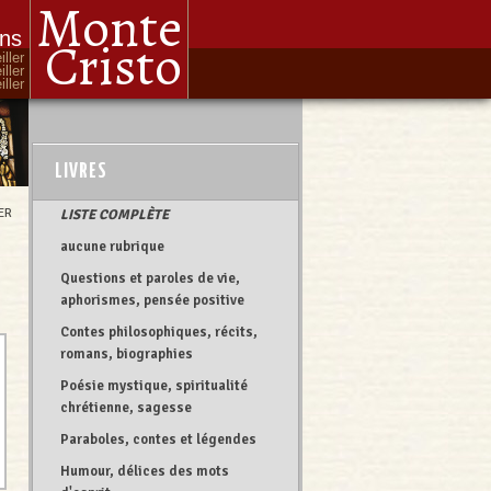
Monte
ons
Cristo
iller
iller
ller
LIVRES
ER
LISTE COMPLÈTE
aucune rubrique
Questions et paroles de vie,
aphorismes, pensée positive
Contes philosophiques, récits,
romans, biographies
Poésie mystique, spiritualité
chrétienne, sagesse
Paraboles, contes et légendes
Humour, délices des mots