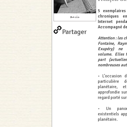
5 exemplaires
chroniques e
Internet pend
Accompagné de 
Partager
Attention : les 
Fontaine, Ray
Exupéry) ne 
volume. Elles f
part (actuell
nombreuses autr
• L’occasion d
particulière
planétaire, e
approfondie sur
regard porté sur
• Un panor
existentiels ap
planétaire.