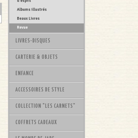
d'esprit
Albums illustrés
Beaux Livres
Revue
LIVRES-DISQUES
CARTERIE & OBJETS
ENFANCE
ACCESSOIRES DE STYLE
COLLECTION "LES CARNETS"
COFFRETS CADEAUX