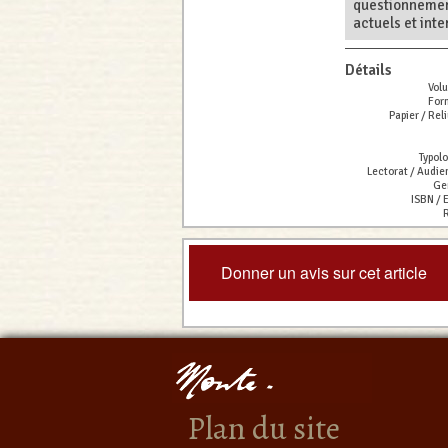
questionnemen
actuels et inte
Détails
Vol
For
Papier / Reli
Typolo
Lectorat / Audie
Ge
ISBN / 
R
Donner un avis sur cet article
Plan du site