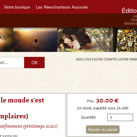
Notre boutique
Les Réenchanteurs Associés
Éditi
ve
éve
émervei
AIDE
|
CGV
|
VOTRE COMPTE
|
VOTRE PANI
30.00 €
 le monde s'est
Prix :
En stock, expédié sous 24-48h
mplaires)
Quantité
confinement (printemps 2020)
aragnon