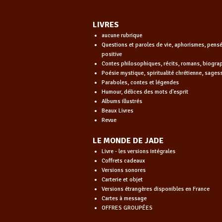
LIVRES
aucune rubrique
Questions et paroles de vie, aphorismes, pens
positive
Contes philosophiques, récits, romans, biogra
Poésie mystique, spiritualité chrétienne, sages
Paraboles, contes et légendes
Humour, délices des mots d'esprit
Albums illustrés
Beaux Livres
Revue
LE MONDE DE JADE
Livre - les versions intégrales
Coffrets cadeaux
Versions sonores
Carterie et objet
Versions étrangères disponibles en France
Cartes à message
OFFRES GROUPÉES