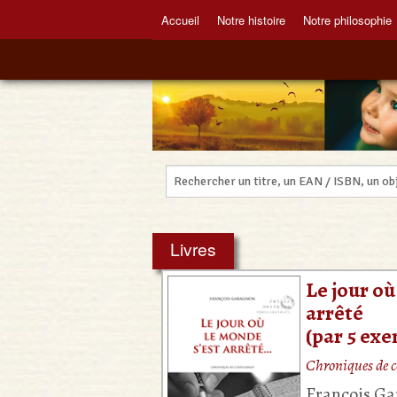
Accueil
Notre histoire
Notre philosophie
Livres
Le jour où
arrêté
(par 5 exe
Chroniques de 
François G