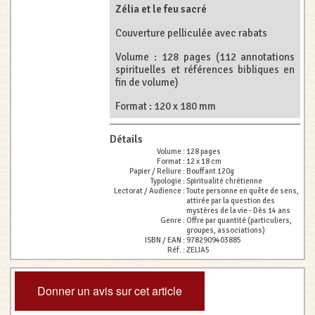
Zélia et le feu sacré
Couverture pelliculée avec rabats
Volume : 128 pages (112 annotations
spirituelles et références bibliques en
fin de volume)
Format : 120 x 180 mm
Détails
Volume :
128 pages
Format :
12 x 18 cm
Papier / Reliure :
Bouffant 120g
Typologie :
Spiritualité chrétienne
Lectorat / Audience :
Toute personne en quête de sens,
attirée par la question des
mystères de la vie - Dès 14 ans
Genre :
Offre par quantité (particuliers,
groupes, associations)
ISBN / EAN :
9782909403885
Réf. :
ZELIA5
Donner un avis sur cet article