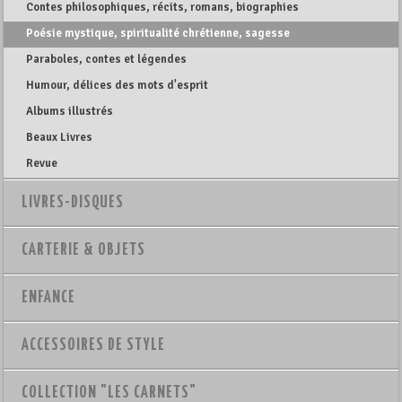
Contes philosophiques, récits, romans, biographies
Poésie mystique, spiritualité chrétienne, sagesse
Paraboles, contes et légendes
Humour, délices des mots d'esprit
Albums illustrés
Beaux Livres
Revue
LIVRES-DISQUES
CARTERIE & OBJETS
ENFANCE
ACCESSOIRES DE STYLE
COLLECTION "LES CARNETS"