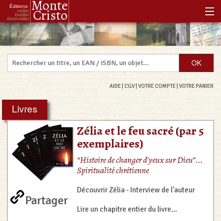
Monte
Éditions
Cristo
veiller
éveiller
émerveiller
Accueil
Notre histoire
Notre philosophie
AIDE
|
CGV
|
VOTRE COMPTE
|
VOTRE PANIER
Notre boutique
Livres
Les Réenchanteurs Associés
Zélia et le feu sacré (par 5
exemplaires)
“Histoire de changer d'yeux sur Dieu”...
Spiritualité chrétienne
Découvrir Zélia - Interview de l'auteur
Partager
Lire un chapitre entier du livre...