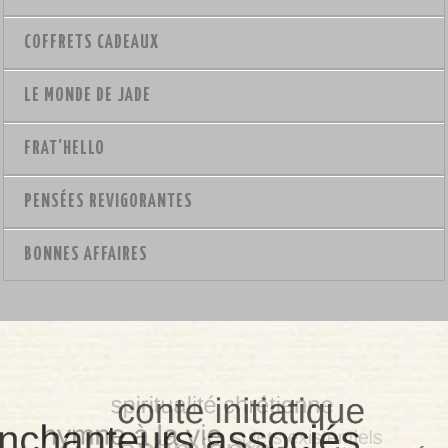
COFFRETS CADEAUX
LE MONDE DE JADE
FRAT'HELLO
PENSÉES REVIGORANTES
BONNES AFFAIRES