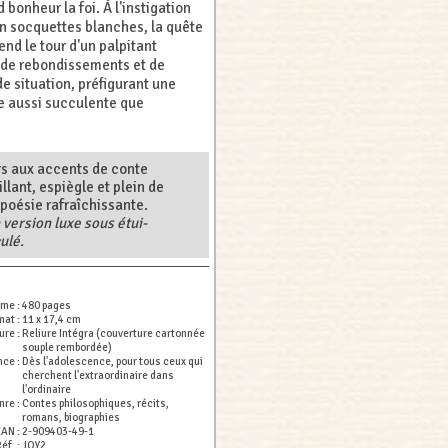
 bonheur la foi. À l'instigation
n socquettes blanches, la quête
nd le tour d'un palpitant
 de rebondissements et de
e situation, préfigurant une
 aussi succulente que
irs aux accents de conte
illant, espiègle et plein de
poésie rafraîchissante.
 version luxe sous étui-
ulé.
ume :
480 pages
mat :
11 x 17,4 cm
ure :
Reliure Intégra (couverture cartonnée
souple rembordée)
nce :
Dès l'adolescence, pour tous ceux qui
cherchent l'extraordinaire dans
l'ordinaire
nre :
Contes philosophiques, récits,
romans, biographies
EAN :
2-909403-49-1
éf. :
JOY2