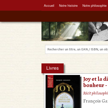
Accueil
Notre histoire
Notre philosophie
Livres
Joy et la 
bonheur 
Récit philosoph
François G