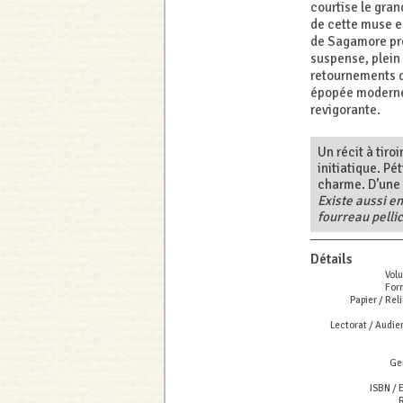
courtise le grand
de cette muse e
de Sagamore pre
suspense, plein
retournements d
épopée moderne
revigorante.
Un récit à tiro
initiatique. Pét
charme. D’une 
Existe aussi en
fourreau pellic
Détails
Vol
For
Papier / Reli
Lectorat / Audie
Ge
ISBN / 
R