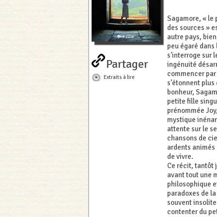
Sagamore, « le p
des sources » e
autre pays, bien
peu égaré dans l
s'interroge sur 
Partager
ingénuité désarm
commencer par l
Extraits à lire
s’étonnent plus 
bonheur, Sagamo
petite fille sin
prénommée Joy, 
mystique inénar
attente sur le se
chansons de ciel
ardents animés 
de vivre.
Ce récit, tantôt 
avant tout une m
philosophique e
paradoxes de la 
souvent insolit
contenter du pe