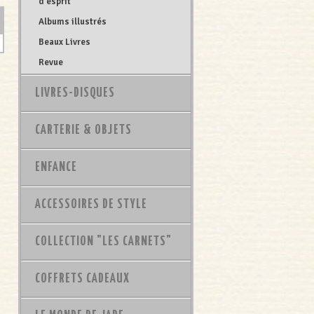
d'esprit
Albums illustrés
Beaux Livres
Revue
LIVRES-DISQUES
CARTERIE & OBJETS
ENFANCE
ACCESSOIRES DE STYLE
COLLECTION "LES CARNETS"
COFFRETS CADEAUX