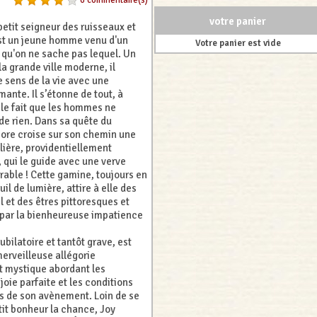
6 commentaire(s)
votre panier
etit seigneur des ruisseaux et
st un jeune homme venu d'un
Votre panier est vide
 qu'on ne sache pas lequel. Un
a grande ville moderne, il
le sens de la vie avec une
ante. Il s’étonne de tout, à
e fait que les hommes ne
de rien. Dans sa quête du
re croise sur son chemin une
gulière, providentiellement
qui le guide avec une verve
rable ! Cette gamine, toujours en
uil de lumière, attire à elle des
 et des êtres pittoresques et
par la bienheureuse impatience
jubilatoire et tantôt grave, est
erveilleuse allégorie
t mystique abordant les
joie parfaite et les conditions
es de son avènement. Loin de se
tit bonheur la chance, Joy