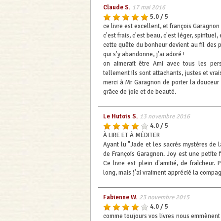
Claude S.
17 mai 2016
5.0 / 5
ce livre est excellent, et françois Garagnon 
c'est frais, c'est beau, c'est léger, spirituel, 
cette quête du bonheur devient au fil des
qui s'y abandonne, j'ai adoré !
on aimerait être Ami avec tous les pers
tellement ils sont attachants, justes et vrais
merci à Mr Garagnon de porter la douceur 
grâce de joie et de beauté.
Le Hutois S.
13 novembre 2016
4.0 / 5
À LIRE ET À MÉDITER
Ayant lu "Jade et les sacrés mystères de la 
de François Garagnon. Joy est une petite 
Ce livre est plein d'amitié, de fraîcheur.
long, mais j'ai vraiment apprécié la compag
Fabienne W.
23 novembre 2015
4.0 / 5
comme toujours vos livres nous emmènent