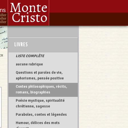
Monte
ons
Cristo
iller
iller
ller
LIVRES
ER
LISTE COMPLÈTE
aucune rubrique
Questions et paroles de vie,
aphorismes, pensée positive
Contes philosophiques, récits,
romans, biographies
Poésie mystique, spiritualité
chrétienne, sagesse
Paraboles, contes et légendes
Humour, délices des mots