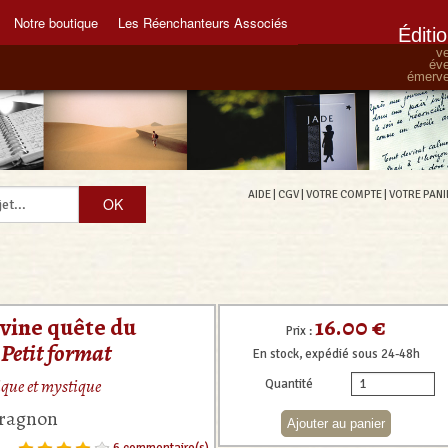
Notre boutique
Les Réenchanteurs Associés
Éditi
ve
éve
émervei
AIDE
|
CGV
|
VOTRE COMPTE
|
VOTRE PANI
16.00 €
divine quête du
Prix :
-
Petit format
En stock, expédié sous 24-48h
ique et mystique
Quantité
aragnon