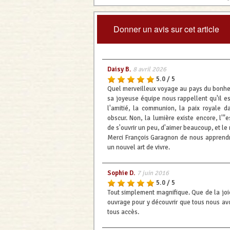
Donner un avis sur cet article
Daisy B.
8 avril 2026
5.0 / 5
Quel merveilleux voyage au pays du bonheur c
sa joyeuse équipe nous rappellent qu'il est
l'amitié, la communion, la paix royale 
obscur. Non, la lumière existe encore, l'"e
de s'ouvrir un peu, d'aimer beaucoup, et le
Merci François Garagnon de nous apprendre
un nouvel art de vivre.
Sophie D.
7 juin 2016
5.0 / 5
Tout simplement magnifique. Que de la joie
ouvrage pour y découvrir que tous nous av
tous accès.