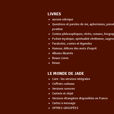
LIVRES
aucune rubrique
Questions et paroles de vie, aphorismes, pens
positive
Contes philosophiques, récits, romans, biogra
Poésie mystique, spiritualité chrétienne, sages
Paraboles, contes et légendes
Humour, délices des mots d'esprit
Albums illustrés
Beaux Livres
Revue
LE MONDE DE JADE
Livre - les versions intégrales
Coffrets cadeaux
Versions sonores
Carterie et objet
Versions étrangères disponibles en France
Cartes à message
OFFRES GROUPÉES