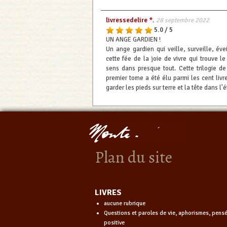
livressedelire *.
28 septembre 2022
5.0 / 5
UN ANGE GARDIEN !
Un ange gardien qui veille, surveille, évei
cette fée de la joie de vivre qui trouve 
sens dans presque tout. Cette trilogie de 
premier tome a été élu parmi les cent livre
garder les pieds sur terre et la tête dans l'é
Plan du site
LIVRES
aucune rubrique
Questions et paroles de vie, aphorismes, pens
positive