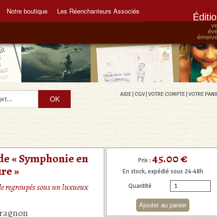
Notre boutique
Les Réenchanteurs Associés
Éditi
ve
éve
émervei
AIDE
|
CGV
|
VOTRE COMPTE
|
VOTRE PANI
45.00 €
ade « Symphonie en
Prix :
re »
En stock, expédié sous 24-48h
ade regroupés sous un luxueux
Quantité
aragnon