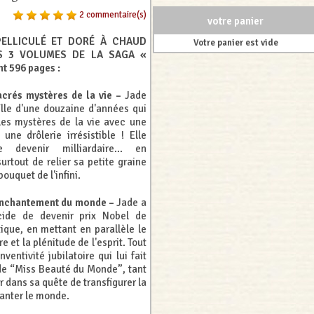
2 commentaire(s)
votre panier
PELLICULÉ ET DORÉ À CHAUD
Votre panier est vide
S 3 VOLUMES DE LA SAGA «
nt 596 pages :
acrés mystères de la vie –
Jade
fille d'une douzaine d'années qui
 les mystères de la vie avec une
 une drôlerie irrésistible ! Elle
 devenir milliardaire... en
urtout de relier sa petite graine
ouquet de l'infini.
éenchantement du monde –
Jade a
cide de devenir prix Nobel de
tique, en mettant en parallèle le
e et la plénitude de l'esprit. Tout
ventivité jubilatoire qui lui fait
e de “Miss Beauté du Monde”, tant
 dans sa quête de transfigurer la
hanter le monde.