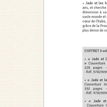
• Jade et les h
ans, et cherche
dimension à sa 
vaste monde et 
cœur de l'Italie,
grâce de la Prov
plus dense de s
COFFRET 3 vol
• « Jade et l
»
Couverture 
128 pages 
- Réf. 978290
• « Jade et 
Couverture I
192 pages 
- Réf. 978290
• « Jade et
Couverture 