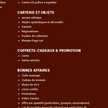
phies
Cartes-CD prêtes à expédier
se
CARTERIE ET OBJETS
aucune rubrique
Objets symboliques et décoratifs
Carterie
Régionalisme
Puzzles de collection
Marque-Page cuir
COFFRETS-CADEAUX & PROMOTION
Livres
Autres articles
BONNES AFFAIRES
Code avantage
Cadeau du moment
Moins de 10 €
Livres soldés
Promotions
Petits Carnets
Offre par quantité (particuliers, groupes, associations)
Lot de produits associés (réservé aux particuliers et