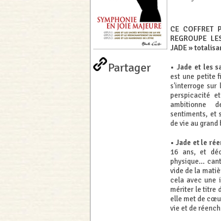
CE COFFRET 
REGROUPE LE
JADE » totalisa
Partager
• Jade et les s
est une petite 
s'interroge sur
perspicacité et
ambitionne de
sentiments, et s
de vie au grand b
• Jade et le r
16 ans, et dé
physique... can
vide de la matièr
cela avec une in
mériter le titr
elle met de cœur
vie et de réenc