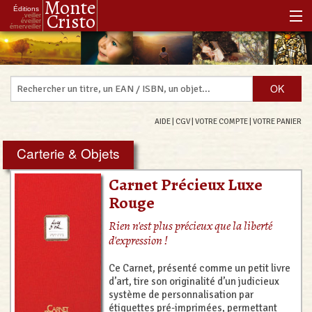
Monte
Éditions
Cristo
veiller
éveiller
émerveiller
Accueil
Notre histoire
Notre philosophie
AIDE
|
CGV
|
VOTRE COMPTE
|
VOTRE PANIER
Notre boutique
Carterie & Objets
Les Réenchanteurs Associés
Carnet Précieux Luxe
Rouge
Rien n'est plus précieux que la liberté
d'expression !
Ce Carnet, présenté comme un petit livre
d’art, tire son originalité d’un judicieux
système de personnalisation par
étiquettes pré-imprimées, permettant