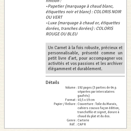
finition :
•Papetier (marquage à chaud blanc,
étiquettes noir et blanc) : COLORIS NOIR
OU VERT
•Luxe (marquage à chaud or, étiquettes
dorées, tranches dorées) : COLORIS
ROUGE OU BLEU
Un Carnet à la fois robuste, précieux et
personnalisable, présenté comme un
petit livre d'art, pour accompagner vos
activités et vos passions et les archiver
élégamment et durablement.
Détails
Volume :
192 pages (3 parties de 64 p.
séparées par intercalaires
gaufrés)
Format :
10,5 x 19 cm
Papier / Reliure :
Couverture : Toile du Marais,
cahiers cousus façon édition,
tranchefile et signet, dorure à
chaud du plat et du dos.
Genre :
Carterie
Réf. :
CAP R