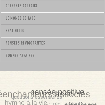
COFFRETS CADEAUX
LE MONDE DE JADE
FRAT'HELLO
PENSÉES REVIGORANTES
BONNES AFFAIRES